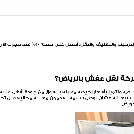
تغليف والنقل، أحصل على خصم 20% عند حجزك الأن.
شركة نقل عفش بالرياض؟
رياض، وتتميز بأسعار رخيصة مقارنة بالسوق مع جودة شغل ع
ليب بعناية عشان توصل سليمة. يقدمون معاينة مجانية قبل تحد
عويض.