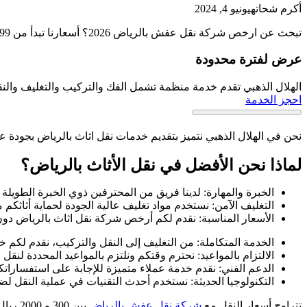
أكرم شحاته
يونيو 4, 2024
تبحث عن ارخص شركة نقل عفش بالرياض 2026؟ أسعارنا تبدأ من 299 ريال بسعر ثابت شامل الفك والتركيب والتغليف. ضمان 100% ضد الكسر والخدوش. احجز الآن.
عرض لفترة محدودة
الهلال الذهبي تقدم خدمة منظمة تشمل الفك والتركيب والتغليف والنقل، أحصل على
احجز الخدمة
نحن في الهلال الذهبي نتميز بتقديم خدمات نقل اثاث بالرياض بجودة عال
لماذا نحن الأفضل في نقل الأثاث بالرياض؟
الخبرة والمهارة: لدينا فريق من المحترفين ذوي الخبرة الطويلة ف
التغليف الآمن: نستخدم مواد تغليف عالية الجودة لحماية أثاثكم م
الأسعار المناسبة: نقدم لكم أرخص شركة نقل اثاث بالرياض دون
الخدمة المتكاملة: من التغليف إلى النقل والتركيب، نقدم لكم خ
الالتزام بالمواعيد: نحترم وقتكم ونلتزم بالمواعيد المحددة لنقل ا
الدعم الفني: نقدم خدمة عملاء متميزة للإجابة على استفساراتكم
التكنولوجيا الحديثة: نستخدم أحدث التقنيات في عملية النقل ل
تتراوح أسعار النقل مع
شركة نقل عفش بالرياض
بين 300 و 2000 ريال سعودي، حسب المسافة وحجم العفش. نحدد السعر معك من أول اتصال بدون أي زيادة لاحقة.